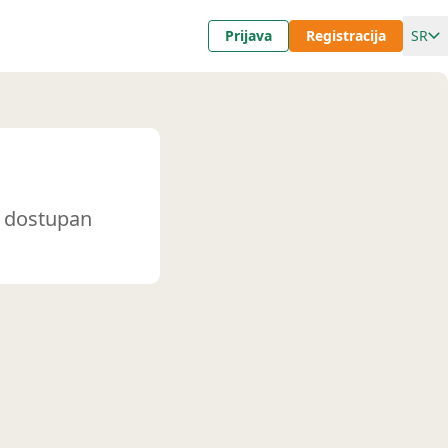
Prijava
Registracija
SR
t dostupan