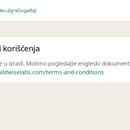
 decu
Igre
Događaji
i korišćenja
 je u izradi. Molimo pogledajte engleski dokumen
childwiselabs.com/terms-and-conditions