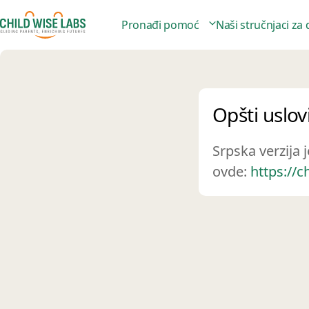
Pronađi pomoć
Naši stručnjaci za
Opšti uslov
Srpska verzija
ovde:
https://