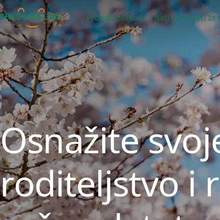
Pronađi pomoć
Naši stručnjaci za
Osnažite svoj
roditeljstvo i 