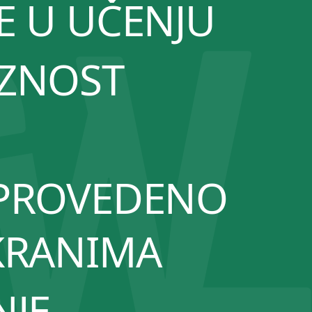
E U UČENJU
ZNOST
PROVEDENO
KRANIMA
NJE