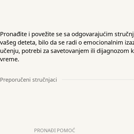
Pronađite i povežite se sa odgovarajućim stručn
vašeg deteta, bilo da se radi o emocionalnim iza
učenju, potrebi za savetovanjem ili dijagnozom 
vreme.
Preporučeni stručnjaci
PRONAĐI POMOĆ