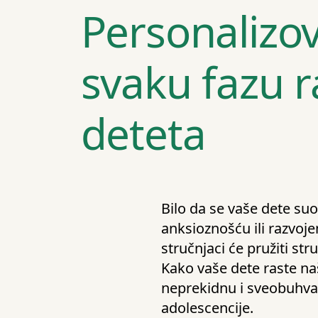
Personalizo
svaku fazu r
deteta
Bilo da se vaše dete su
anksioznošću ili razvoje
stručnjaci će pružiti st
Kako vaše dete raste na
neprekidnu i sveobuhva
adolescencije.