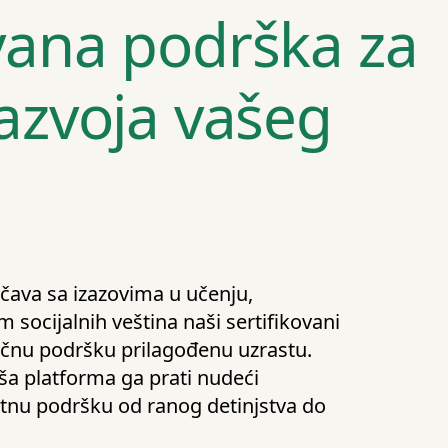
vana podrška za
azvoja vašeg
očava sa izazovima u učenju,
m socijalnih veština naši sertifikovani
ručnu podršku prilagođenu uzrastu.
ša platforma ga prati nudeći
tnu podršku od ranog detinjstva do