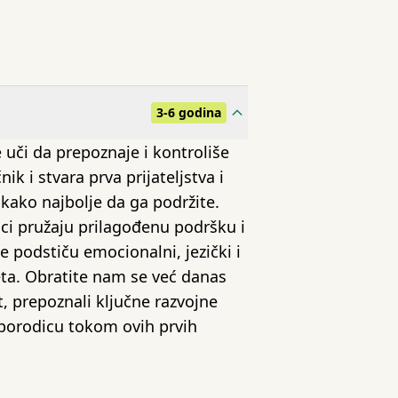
3-6 godina
uči da prepoznaje i kontroliše
nik i stvara prva prijateljstva i
 kako najbolje da ga podržite.
aci pružaju prilagođenu podršku i
e podstiču emocionalni, jezički i
teta. Obratite nam se već danas
t, prepoznali ključne razvojne
 porodicu tokom ovih prvih