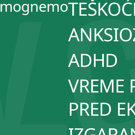
pomognemo
TEŠKOĆ
ANKSIO
ADHD
VREME 
PRED E
IZGARA