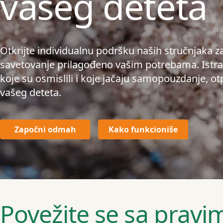
vašeg deteta
Otkrijte individualnu podršku naših stručnjaka za
savetovanje prilagođeno vašim potrebama. Istraž
koje su osmislili i koje jačaju samopouzdanje, ot
vašeg deteta.
Započni odmah
Kako funkcioniše
Povežite se sa prav