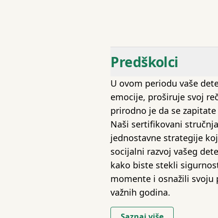
Predškolci
U ovom periodu vaše dete 
emocije, proširuje svoj reč
prirodno je da se zapitate
Naši sertifikovani stručnj
jednostavne strategije koj
socijalni razvoj vašeg de
kako biste stekli sigurnos
momente i osnažili svoju
važnih godina.
Saznaj više