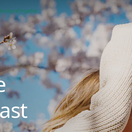
 decu
Igre
Događaji
e
rast