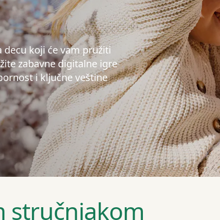
 decu koji će vam pružiti
ite zabavne digitalne igre
pornost i ključne veštine
im stručnjakom