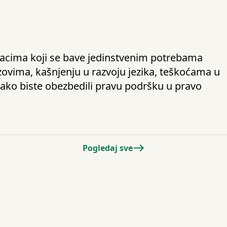
jacima koji se bave jedinstvenim potrebama
zovima, kašnjenju u razvoju jezika, teškoćama u
kako biste obezbedili pravu podršku u pravo
Pogledaj sve