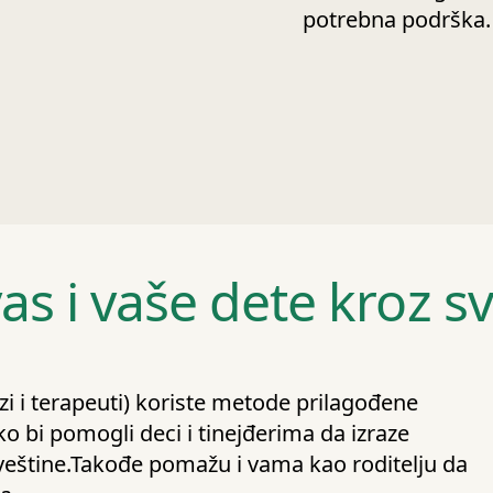
potrebna podrška.
as i vaše dete kroz s
ozi i terapeuti) koriste metode prilagođene
o bi pomogli deci i tinejđerima da izraze
veštine.Takođe pomažu i vama kao roditelju da