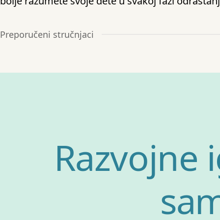
bolje razumete svoje dete u svakoj fazi odrastanj
Preporučeni stručnjaci
Razvojne 
sam