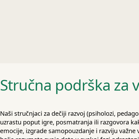
Stručna podrška za v
Naši stručnjaci za dečiji razvoj (psiholozi, pedag
uzrastu poput igre, posmatranja ili razgovora kak
emocije, izgrade samopouzdanje i razviju važne 