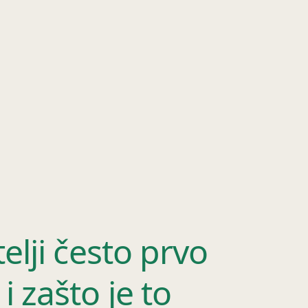
telji često prvo
i zašto je to