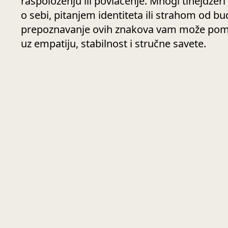
raspoloženju ili povlačenje. Mnogi tinejdžeri
o sebi, pitanjem identiteta ili strahom od b
prepoznavanje ovih znakova vam može pomo
uz empatiju, stabilnost i stručne savete.