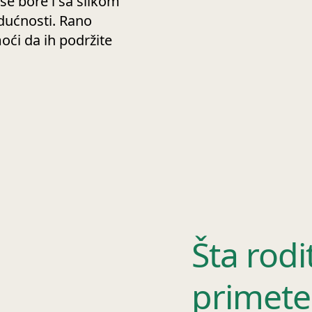
 se bore i sa slikom
udućnosti. Rano
ći da ih podržite
Šta rodi
primete 