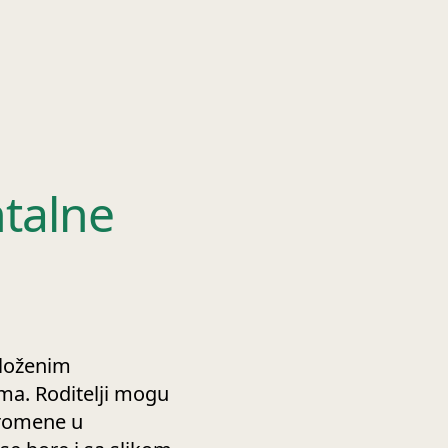
talne
složenim
ima. Roditelji mogu
promene u