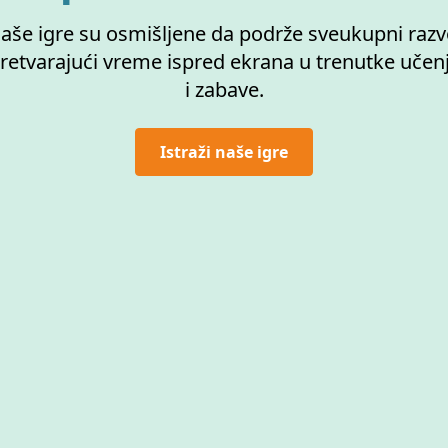
aše igre su osmišljene da podrže sveukupni razv
retvarajući vreme ispred ekrana u trenutke učen
i zabave.
Istraži naše igre