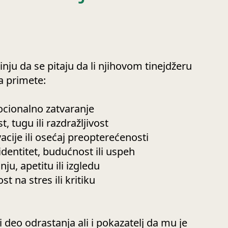
inju da se pitaju da li njihovom tinejdžeru
a primete:
ocionalno zatvaranje
, tugu ili razdražljivost
cije ili osećaj preopterećenosti
identitet, budućnost ili uspeh
u, apetitu ili izgledu
st na stres ili kritiku
 deo odrastanja ali i pokazatelj da mu je