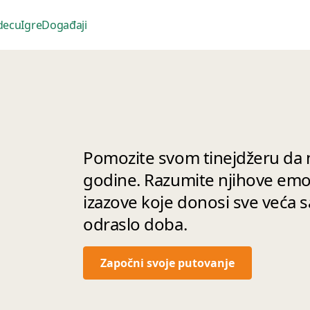
 decu
Igre
Događaji
Pomozite svom tinejdžeru da n
godine. Razumite njihove emoci
izazove koje donosi sve veća s
odraslo doba.
Započni svoje putovanje