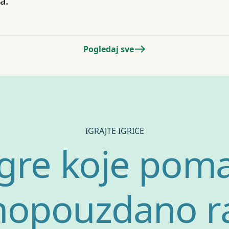
a.
Pogledaj sve
IGRAJTE IGRICE
igre koje poma
opouzdano r