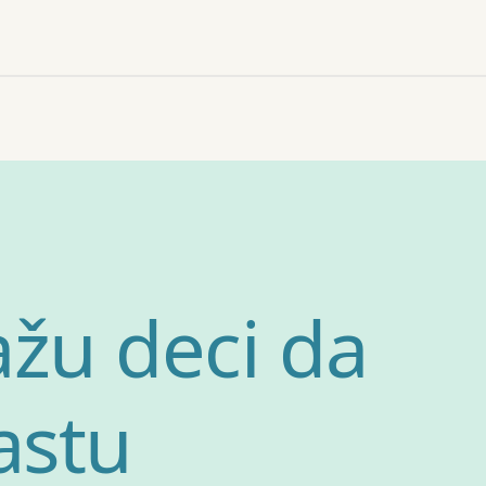
žu deci da
astu