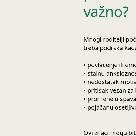
važno?
Mnogi roditelji poč
treba podrška kad
•
povlačenje ili em
•
stalnu anksioznost
•
nedostatak motiva
•
pritisak vezan za 
•
promene u spavanj
•
pojačanu osetljivo
Ovi znaci mogu biti