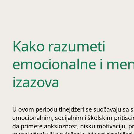
Kako razumeti
emocionalne i men
izazova
U ovom periodu tinejdžeri se suočavaju sa 
emocionalnim, socijalnim i školskim pritisc
da primete anksioznost, nisku motivaciju, 