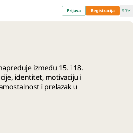
Prijava
Registracija
SR
apreduje između 15. i 18.
je, identitet, motivaciju i
amostalnost i prelazak u