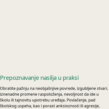
Prepoznavanje nasilja u praksi
Obratite pažnju na neobjašnjive povrede, izgubljene stvari,
iznenadne promene raspoloženja, nevoljnost da ide u
školu ili tajnovitu upotrebu uređaja. Povlačenje, pad
školskog uspeha, kao i porast anksioznosti ili agresije,