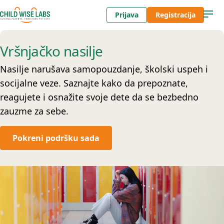
Prijava
Registracija
Vršnjačko nasilje
Nasilje narušava samopouzdanje, školski uspeh i
socijalne veze. Saznajte kako da prepoznate,
reagujete i osnažite svoje dete da se bezbedno
zauzme za sebe.
Pokreni podršku sada