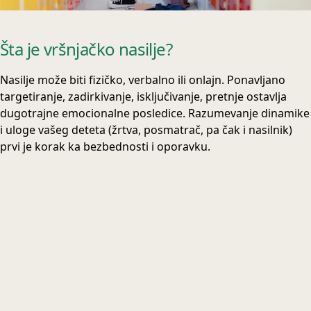
Šta je vršnjačko nasilje?
Nasilje može biti fizičko, verbalno ili onlajn. Ponavljano
targetiranje, zadirkivanje, isključivanje, pretnje ostavlja
dugotrajne emocionalne posledice. Razumevanje dinamike
i uloge vašeg deteta (žrtva, posmatrač, pa čak i nasilnik)
prvi je korak ka bezbednosti i oporavku.