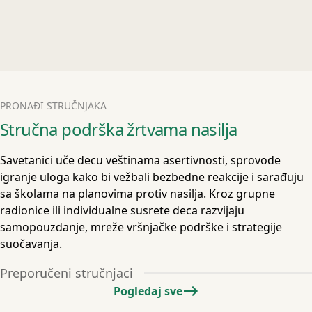
PRONAĐI STRUČNJAKA
Stručna podrška žrtvama nasilja
Savetanici uče decu veštinama asertivnosti, sprovode
igranje uloga kako bi vežbali bezbedne reakcije i sarađuju
sa školama na planovima protiv nasilja. Kroz grupne
radionice ili individualne susrete deca razvijaju
samopouzdanje, mreže vršnjačke podrške i strategije
suočavanja.
Preporučeni stručnjaci
Pogledaj sve