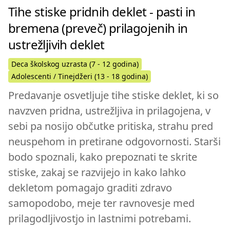
Tihe stiske pridnih deklet - pasti in
bremena (preveč) prilagojenih in
ustrežljivih deklet
Deca školskog uzrasta (7 - 12 godina)
Adolescenti / Tinejdžeri (13 - 18 godina)
Predavanje osvetljuje tihe stiske deklet, ki so
navzven pridna, ustrežljiva in prilagojena, v
sebi pa nosijo občutke pritiska, strahu pred
neuspehom in pretirane odgovornosti. Starši
bodo spoznali, kako prepoznati te skrite
stiske, zakaj se razvijejo in kako lahko
dekletom pomagajo graditi zdravo
samopodobo, meje ter ravnovesje med
prilagodljivostjo in lastnimi potrebami.