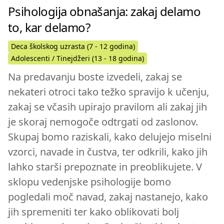
Psihologija obnašanja: zakaj delamo
to, kar delamo?
Deca školskog uzrasta (7 - 12 godina)
Adolescenti / Tinejdžeri (13 - 18 godina)
Na predavanju boste izvedeli, zakaj se
nekateri otroci tako težko spravijo k učenju,
zakaj se včasih upirajo pravilom ali zakaj jih
je skoraj nemogoče odtrgati od zaslonov.
Skupaj bomo raziskali, kako delujejo miselni
vzorci, navade in čustva, ter odkrili, kako jih
lahko starši prepoznate in preoblikujete. V
sklopu vedenjske psihologije bomo
pogledali moč navad, zakaj nastanejo, kako
jih spremeniti ter kako oblikovati bolj