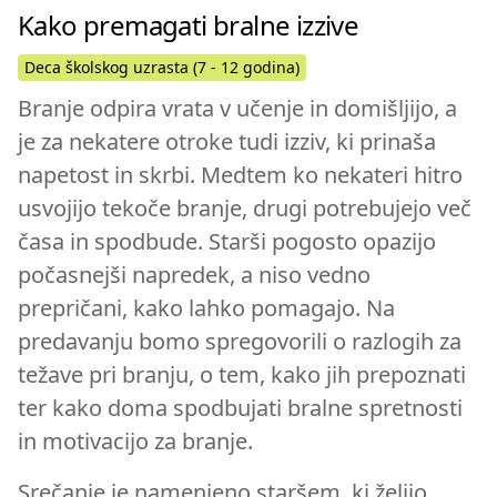
Kako premagati bralne izzive
Deca školskog uzrasta (7 - 12 godina)
Branje odpira vrata v učenje in domišljijo, a
je za nekatere otroke tudi izziv, ki prinaša
napetost in skrbi. Medtem ko nekateri hitro
usvojijo tekoče branje, drugi potrebujejo več
časa in spodbude. Starši pogosto opazijo
počasnejši napredek, a niso vedno
prepričani, kako lahko pomagajo. Na
predavanju bomo spregovorili o razlogih za
težave pri branju, o tem, kako jih prepoznati
ter kako doma spodbujati bralne spretnosti
in motivacijo za branje.
Srečanje je namenjeno staršem, ki želijo