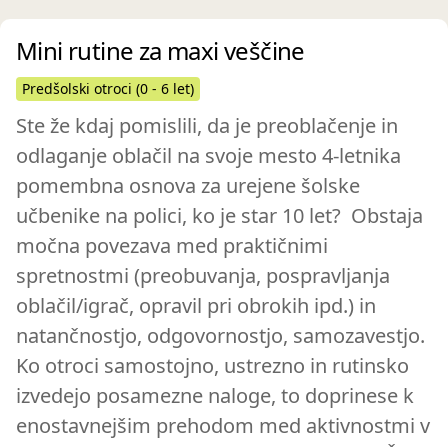
Mini rutine za maxi veščine
Predšolski otroci (0 - 6 let)
Ste že kdaj pomislili, da je preoblačenje in
odlaganje oblačil na svoje mesto 4-letnika
pomembna osnova za urejene šolske
učbenike na polici, ko je star 10 let? Obstaja
močna povezava med praktičnimi
spretnostmi (preobuvanja, pospravljanja
oblačil/igrač, opravil pri obrokih ipd.) in
natančnostjo, odgovornostjo, samozavestjo.
Ko otroci samostojno, ustrezno in rutinsko
izvedejo posamezne naloge, to doprinese k
enostavnejšim prehodom med aktivnostmi v