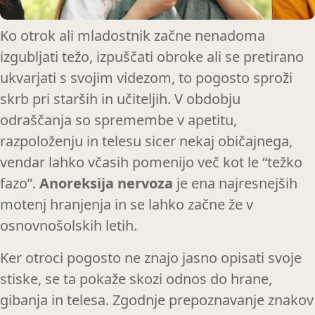
Ko otrok ali mladostnik začne nenadoma
izgubljati težo, izpuščati obroke ali se pretirano
ukvarjati s svojim videzom, to pogosto sproži
skrb pri starših in učiteljih. V obdobju
odraščanja so spremembe v apetitu,
razpoloženju in telesu sicer nekaj običajnega,
vendar lahko včasih pomenijo več kot le “težko
fazo”.
Anoreksija nervoza
je ena najresnejših
motenj hranjenja in se lahko začne že v
osnovnošolskih letih.
Ker otroci pogosto ne znajo jasno opisati svoje
stiske, se ta pokaže skozi odnos do hrane,
gibanja in telesa. Zgodnje prepoznavanje znakov