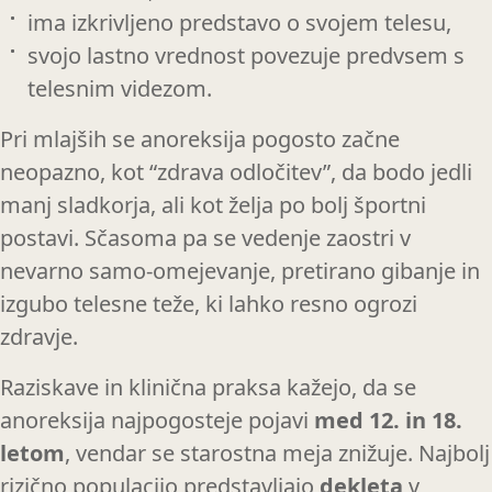
ima izkrivljeno predstavo o svojem telesu,
svojo lastno vrednost povezuje predvsem s
telesnim videzom.
Pri mlajših se anoreksija pogosto začne
neopazno, kot “zdrava odločitev”, da bodo jedli
manj sladkorja, ali kot želja po bolj športni
postavi. Sčasoma pa se vedenje zaostri v
nevarno samo-omejevanje, pretirano gibanje in
izgubo telesne teže, ki lahko resno ogrozi
zdravje.
Raziskave in klinična praksa kažejo, da se
anoreksija najpogosteje pojavi
med 12. in 18.
letom
, vendar se starostna meja znižuje. Najbolj
rizično populacijo predstavljajo
dekleta
v