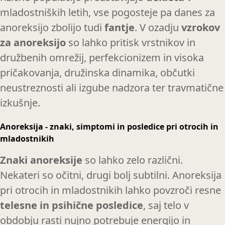
mladostniških letih, vse pogosteje pa danes za
anoreksijo zbolijo tudi
fantje
. V ozadju
vzrokov
za anoreksijo
so lahko pritisk vrstnikov in
družbenih omrežij, perfekcionizem in visoka
pričakovanja, družinska dinamika, občutki
neustreznosti ali izgube nadzora ter travmatične
izkušnje.
Anoreksija - znaki, simptomi in posledice pri otrocih in
mladostnikih
Znaki anoreksije
so lahko zelo različni.
Nekateri so očitni, drugi bolj subtilni. Anoreksija
pri otrocih in mladostnikih lahko povzroči resne
telesne in psihične posledice
, saj telo v
obdobju rasti nujno potrebuje energijo in