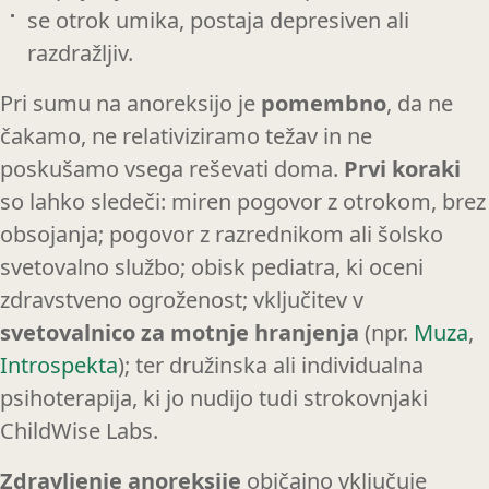
se otrok umika, postaja depresiven ali
razdražljiv.
Pri sumu na anoreksijo je
pomembno
, da
ne
čakamo, ne relativiziramo težav in ne
poskušamo vsega reševati doma.
Prvi koraki
so lahko sledeči: miren pogovor z otrokom, brez
obsojanja; pogovor z razrednikom ali šolsko
svetovalno službo; obisk pediatra, ki oceni
zdravstveno ogroženost; vključitev v
svetovalnico za motnje hranjenja
(npr.
Muza
,
Introspekta
); ter družinska ali individualna
psihoterapija, ki jo nudijo tudi strokovnjaki
ChildWise Labs.
Zdravljenje anoreksije
običajno vključuje