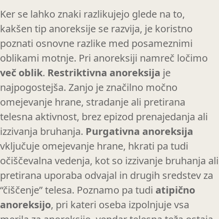
Ker se lahko znaki razlikujejo glede na to,
kakšen tip anoreksije se razvija, je koristno
poznati osnovne razlike med posameznimi
oblikami motnje. Pri anoreksiji namreč ločimo
več oblik
.
Restriktivna anoreksija
je
najpogostejša. Zanjo je značilno močno
omejevanje hrane, stradanje ali pretirana
telesna aktivnost, brez epizod prenajedanja ali
izzivanja bruhanja.
Purgativna anoreksija
vključuje omejevanje hrane, hkrati pa tudi
očiščevalna vedenja, kot so izzivanje bruhanja ali
pretirana uporaba odvajal in drugih sredstev za
“čiščenje” telesa. Poznamo pa tudi
atipično
anoreksijo
, pri kateri oseba izpolnjuje vsa