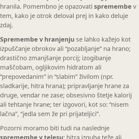
hranila. Pomembno je opazovati
spremembe
v
tem, kako je otrok deloval prej in kako deluje
zdaj.
Spremembe v hranjenju
se lahko kažejo kot
izpuščanje obrokov ali “pozabljanje” na hrano;
drastično zmanjšanje porcij; izogibanje
maščobam, ogljikovim hidratom ali
“prepovedanim” in “slabim” živilom (npr.
sladkarije, hitra hrana); pripravljanje hrane za
druge, vendar ne zase; obsesivno štetje kalorij
ali tehtanje hrane; ter izgovori, kot so: “nisem
lačna”, “jedla sem že pri prijateljici”.
Pozorni moramo biti tudi na naslednje
spremembe v telesu
: hitra izguba teže ali