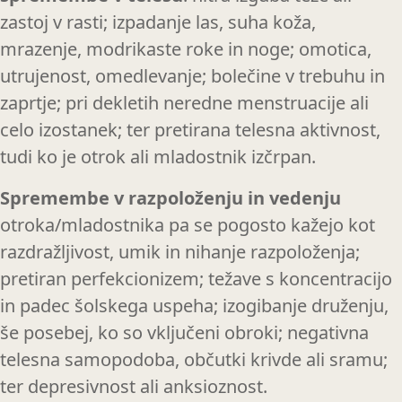
zastoj v rasti; izpadanje las, suha koža,
mrazenje, modrikaste roke in noge; omotica,
utrujenost, omedlevanje; bolečine v trebuhu in
zaprtje; pri dekletih neredne menstruacije ali
celo izostanek; ter pretirana telesna aktivnost,
tudi ko je otrok ali mladostnik izčrpan.
Spremembe v razpoloženju in vedenju
otroka/mladostnika pa se pogosto kažejo kot
razdražljivost, umik in nihanje razpoloženja;
pretiran perfekcionizem; težave s koncentracijo
in padec šolskega uspeha; izogibanje druženju,
še posebej, ko so vključeni obroki; negativna
telesna samopodoba, občutki krivde ali sramu;
ter depresivnost ali anksioznost.