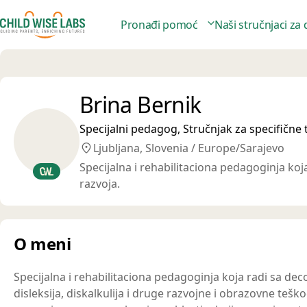
Pronađi pomoć
Naši stručnjaci za
Brina Bernik
Specijalni pedagog, Stručnjak za specifične
Ljubljana, Slovenia / Europe/Sarajevo
Specijalna i rehabilitaciona pedagoginja ko
razvoja.
O meni
Specijalna i rehabilitaciona pedagoginja koja radi sa de
disleksija, diskalkulija i druge razvojne i obrazovne te