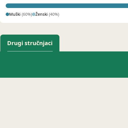
Muški
(60%)
Ženski
(40%)
Drugi stručnjaci