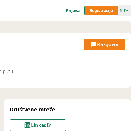
Prijava
Registracija
SR
Razgovor
a putu
Društvene mreže
LinkedIn