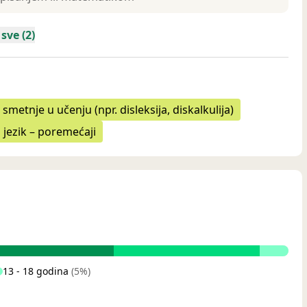
 sve (2)
 smetnje u učenju (npr. disleksija, diskalkulija)
 jezik – poremećaji
13 - 18 godina
(5%)