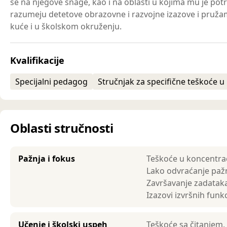
se na njegove snage, kao i na oblasti u kojima mu je p
razumeju detetove obrazovne i razvojne izazove i pruž
kuće i u školskom okruženju.
Kvalifikacije
Specijalni pedagog
Stručnjak za specifične teškoće u
Oblasti stručnosti
Pažnja i fokus
Teškoće u koncentrac
Lako odvraćanje pažn
Završavanje zadataka
Izazovi izvršnih funkc
Učenje i školski uspeh
Teškoće sa čitanjem,