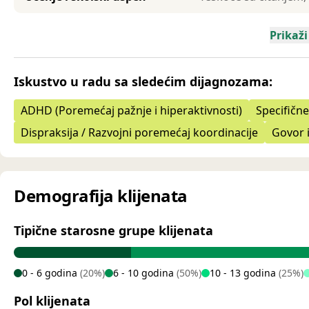
Prikaži
Iskustvo u radu sa sledećim dijagnozama:
ADHD (Poremećaj pažnje i hiperaktivnosti)
Specifične
Dispraksija / Razvojni poremećaj koordinacije
Govor i
Demografija klijenata
Tipične starosne grupe klijenata
0 - 6 godina
(20%)
6 - 10 godina
(50%)
10 - 13 godina
(25%)
Pol klijenata