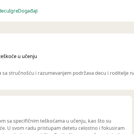
 decu
Igre
Događaji
 teškoće u učenju
ja sa stručnošću i razumevanjem podržava decu i roditelje n
com sa specifičnim teškoćama u učenju, kao što su
škoće. U svom radu pristupam detetu celostno i fokusiram