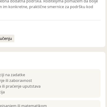
otrebna dodatna podrška. Roditeljima pomažem da bolje
am im konkretne, praktične smernice za podršku kod
 učenju
iji na zadatke
je ili zaboravnost
 ili praćenje uputstava
ija
 pisanjem ili matematikom