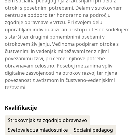
Sem socialna pedagoginja z izkušnjami pri delu z
otroki s posebnimi potrebami. Delam v strokovnem
centru za podporo ter honorarno na področju
zgodnje obravnave v vrtcu. Pri svojem delu
uporabljam individualiziran pristop in tesno sodelujem
s starši ter drugimi pomembnimi osebami v
otrokovem življenju. Večinoma podpiram otroke s
čustvenimi in vedenjskimi težavami ter z njimi
povezanimi izzivi, pri čemer njihove potrebe
obravnavam celostno. Posebej me zanima vpliv
digitalne zasvojenosti na otrokov razvoj ter njena
povezanost z avtizmom in čustveno-vedenjskimi
težavami.
Kvalifikacije
Strokovnjak za zgodnjo obravnavo
Svetovalec za mladostnike
Socialni pedagog