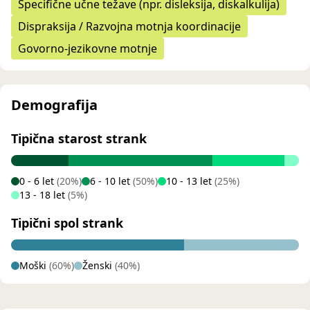
Specifične učne težave (npr. disleksija, diskalkulija)
Dispraksija / Razvojna motnja koordinacije
Govorno-jezikovne motnje
Demografija
Tipična starost strank
0 - 6 let
(20%)
6 - 10 let
(50%)
10 - 13 let
(25%)
13 - 18 let
(5%)
Tipični spol strank
Moški
(60%)
Ženski
(40%)